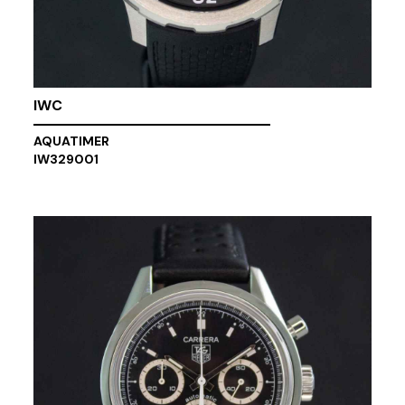
IWC
AQUATIMER
IW329001