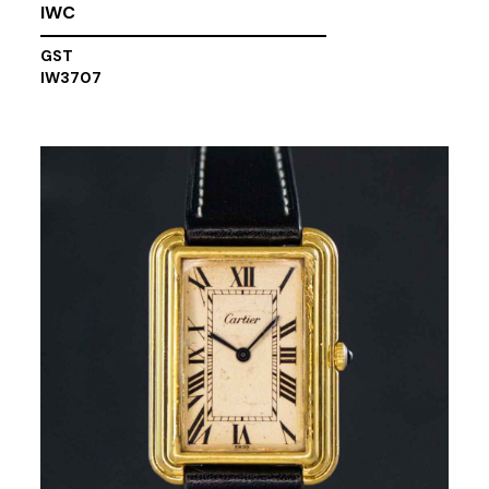
IWC
GST
IW3707