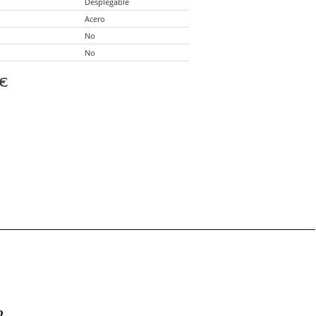
Desplegable
Acero
No
No
€