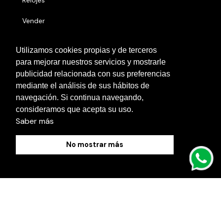
Relojes
Vender
Números serie
Utilizamos cookies propias y de terceros
para mejorar nuestros servicios y mostrarle
Otras localidades
publicidad relacionada con sus preferencias
Contacto
mediante el análisis de sus hábitos de
navegación. Si continua navegando,
Blog
consideramos que acepta su uso.
Saber más
No mostrar más
Política de Cookies
Aviso Legal