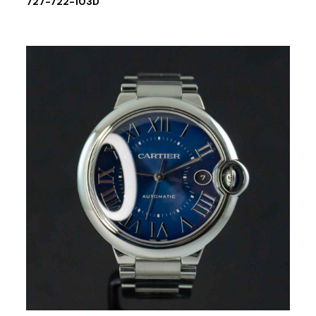
727-722-103D