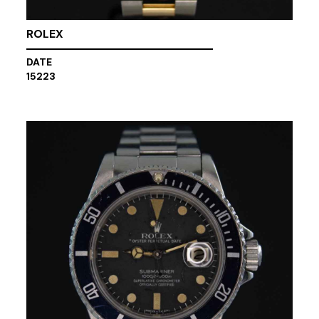
ROLEX
DATE
15223