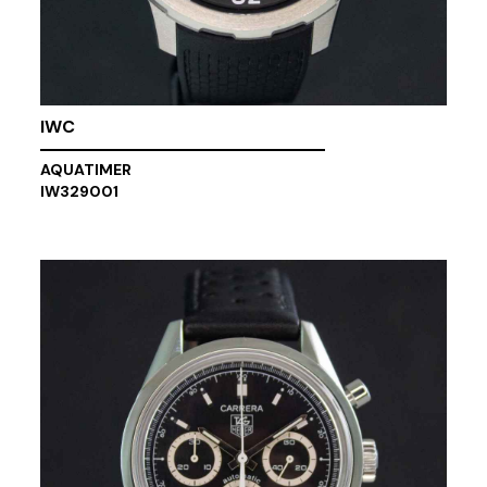
IWC
AQUATIMER
IW329001