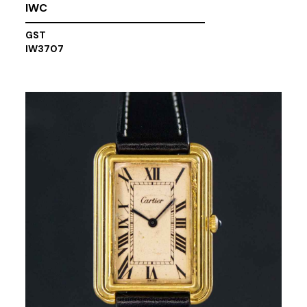
IWC
GST
IW3707