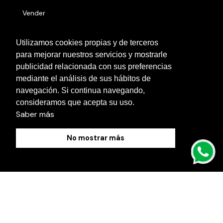
Vender
Números serie
Utilizamos cookies propias y de terceros
para mejorar nuestros servicios y mostrarle
Otras localidades
publicidad relacionada con sus preferencias
Contacto
mediante el análisis de sus hábitos de
navegación. Si continua navegando,
Blog
consideramos que acepta su uso.
Saber más
No mostrar más
Política de Cookies
Aviso Legal