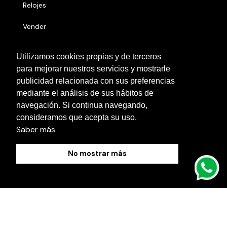
Relojes
Vender
Números serie
Utilizamos cookies propias y de terceros
para mejorar nuestros servicios y mostrarle
Otras localidades
publicidad relacionada con sus preferencias
Contacto
mediante el análisis de sus hábitos de
navegación. Si continua navegando,
Blog
consideramos que acepta su uso.
Saber más
No mostrar más
Política de Cookies
Aviso Legal