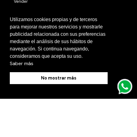
Vender
Números serie
Utilizamos cookies propias y de terceros
para mejorar nuestros servicios y mostrarle
Otras localidades
publicidad relacionada con sus preferencias
Contacto
mediante el análisis de sus hábitos de
navegación. Si continua navegando,
Blog
consideramos que acepta su uso.
Saber más
No mostrar más
Política de Cookies
Aviso Legal
Política de Privacidad