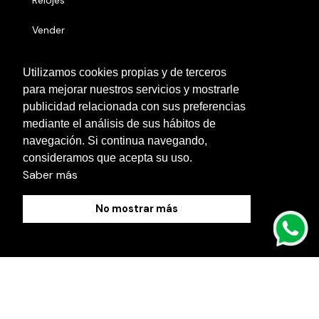
Relojes
Vender
Números serie
Utilizamos cookies propias y de terceros
para mejorar nuestros servicios y mostrarle
Otras localidades
publicidad relacionada con sus preferencias
Contacto
mediante el análisis de sus hábitos de
navegación. Si continua navegando,
Blog
consideramos que acepta su uso.
Saber más
No mostrar más
Política de Cookies
Aviso Legal