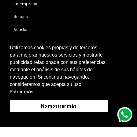
La empresa
Relojes
Vender
Números serie
Utilizamos cookies propias y de terceros
para mejorar nuestros servicios y mostrarle
Otras localidades
publicidad relacionada con sus preferencias
Contacto
mediante el análisis de sus hábitos de
navegación. Si continua navegando,
Blog
consideramos que acepta su uso.
Saber más
No mostrar más
Política de Cookies