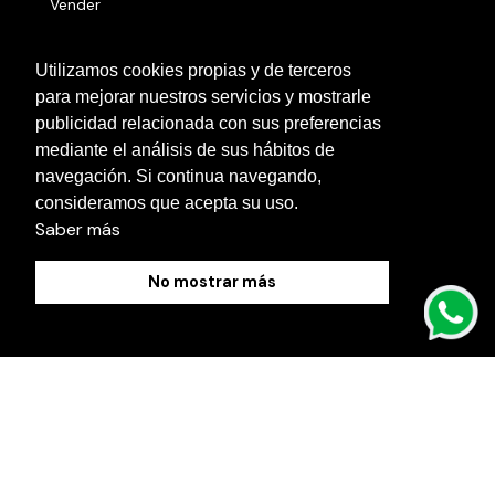
Vender
Números serie
Utilizamos cookies propias y de terceros
para mejorar nuestros servicios y mostrarle
Otras localidades
publicidad relacionada con sus preferencias
Contacto
mediante el análisis de sus hábitos de
navegación. Si continua navegando,
Blog
consideramos que acepta su uso.
Saber más
No mostrar más
Política de Cookies
Aviso Legal
Política de Privacidad