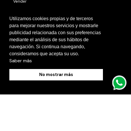
Vender
Números serie
Utilizamos cookies propias y de terceros
para mejorar nuestros servicios y mostrarle
Otras localidades
publicidad relacionada con sus preferencias
Contacto
mediante el análisis de sus hábitos de
navegación. Si continua navegando,
Blog
consideramos que acepta su uso.
Saber más
No mostrar más
Política de Cookies
Aviso Legal
Política de Privacidad