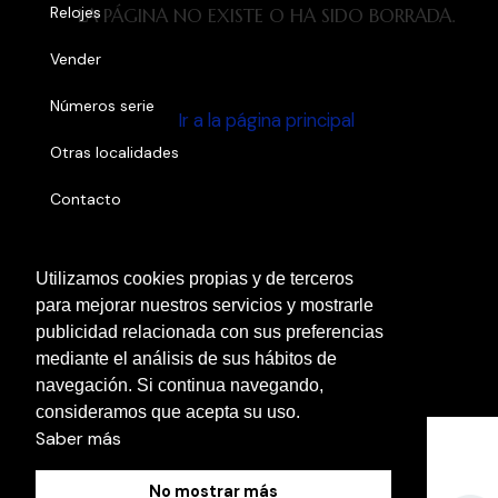
Relojes
LA PÁGINA NO EXISTE O HA SIDO BORRADA.
Vender
Números serie
Ir a la página principal
Otras localidades
Contacto
Blog
Utilizamos cookies propias y de terceros
para mejorar nuestros servicios y mostrarle
Política de Cookies
publicidad relacionada con sus preferencias
mediante el análisis de sus hábitos de
Aviso Legal
navegación. Si continua navegando,
Política de Privacidad
consideramos que acepta su uso.
Saber más
No mostrar más