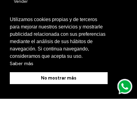
Vender
Números serie
Utilizamos cookies propias y de terceros
para mejorar nuestros servicios y mostrarle
Otras localidades
publicidad relacionada con sus preferencias
Contacto
mediante el análisis de sus hábitos de
navegación. Si continua navegando,
Blog
consideramos que acepta su uso.
Saber más
No mostrar más
Política de Cookies
Aviso Legal
Política de Privacidad