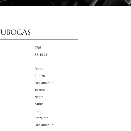
TUBOGAS
9705
BB 19 21
------
Dama
Cuarzo
Oro amarillo
19 mm
Negro
Zafiro
------
Brazalete
Oro amarillo