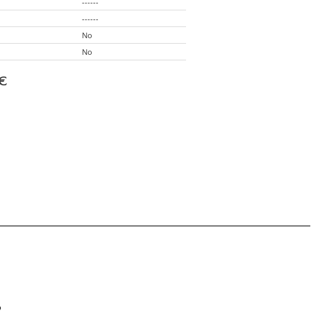
------
------
No
No
€