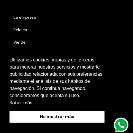
La empresa
Relojes
Vender
Números serie
Utilizamos cookies propias y de terceros
para mejorar nuestros servicios y mostrarle
Otras localidades
publicidad relacionada con sus preferencias
Contacto
mediante el análisis de sus hábitos de
navegación. Si continua navegando,
Blog
consideramos que acepta su uso.
Saber más
No mostrar más
Política de Cookies