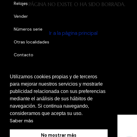
Relojes
LA PÁGINA NO EXISTE O HA SIDO BORRADA.
Vender
Números serie
Ir a la página principal
Otras localidades
Contacto
Blog
Utilizamos cookies propias y de terceros
para mejorar nuestros servicios y mostrarle
Política de Cookies
publicidad relacionada con sus preferencias
mediante el análisis de sus hábitos de
Aviso Legal
navegación. Si continua navegando,
Política de Privacidad
consideramos que acepta su uso.
Saber más
No mostrar más