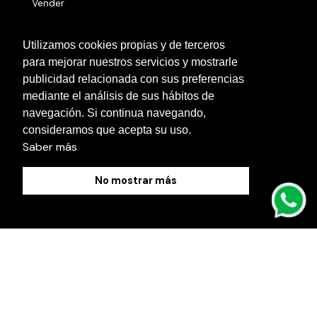
Vender
Números serie
Utilizamos cookies propias y de terceros
para mejorar nuestros servicios y mostrarle
Otras localidades
publicidad relacionada con sus preferencias
Contacto
mediante el análisis de sus hábitos de
navegación. Si continua navegando,
Blog
consideramos que acepta su uso.
Saber más
No mostrar más
Política de Cookies
Aviso Legal
Política de Privacidad