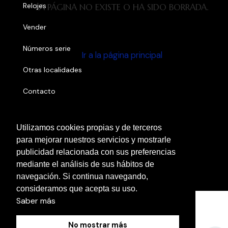
Relojes
LA PÁGINA NO EXISTE O HA SIDO BORRADA.
Vender
Números serie
Ir a la página principal
Otras localidades
Contacto
Blog
Utilizamos cookies propias y de terceros
para mejorar nuestros servicios y mostrarle
Política de Cookies
publicidad relacionada con sus preferencias
mediante el análisis de sus hábitos de
Aviso Legal
navegación. Si continua navegando,
Política de Privacidad
consideramos que acepta su uso.
Saber más
No mostrar más