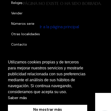
Relojes
LA PÁGINA NO EXISTE O HA SIDO BORRADA.
Vender
Números serie
Ir a la página principal
Otras localidades
Contacto
Blog
Utilizamos cookies propias y de terceros
para mejorar nuestros servicios y mostrarle
Política de Cookies
publicidad relacionada con sus preferencias
mediante el análisis de sus hábitos de
Aviso Legal
navegación. Si continua navegando,
Política de Privacidad
consideramos que acepta su uso.
Saber más
No mostrar más