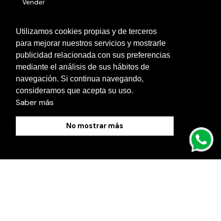
Vender
Números serie
Utilizamos cookies propias y de terceros
para mejorar nuestros servicios y mostrarle
Otras localidades
publicidad relacionada con sus preferencias
Contacto
mediante el análisis de sus hábitos de
navegación. Si continua navegando,
Blog
consideramos que acepta su uso.
Saber más
No mostrar más
Política de Cookies
Aviso Legal
Política de Privacidad