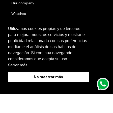
Our company
Watches
Sell
Utilizamos cookies propias y de terceros
para mejorar nuestros servicios y mostrarle
Serial number
publicidad relacionada con sus preferencias
Other cities
mediante el análisis de sus hábitos de
navegación. Si continua navegando,
Contact us
consideramos que acepta su uso.
Saber más
No mostrar más
Cookies Policy
Legal Notice