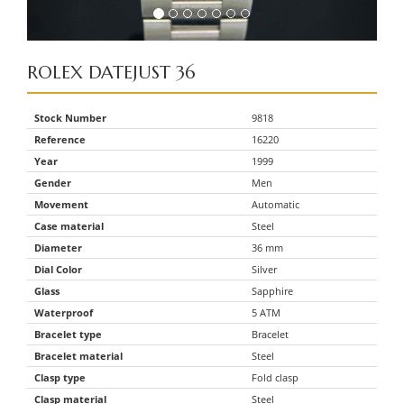
ROLEX
DATEJUST 36
Stock Number
9818
Reference
16220
Year
1999
Gender
Men
Movement
Automatic
Case material
Steel
Diameter
36 mm
Dial Color
Silver
Glass
Sapphire
Waterproof
5 ATM
Bracelet type
Bracelet
Bracelet material
Steel
Clasp type
Fold clasp
Clasp material
Steel