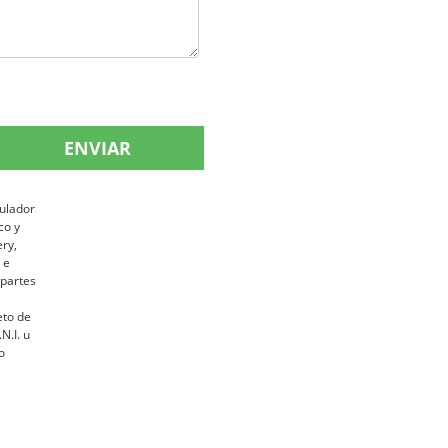
ENVIAR
ulador
co y
ery,
 e
 partes
eto de
N.I. u
o