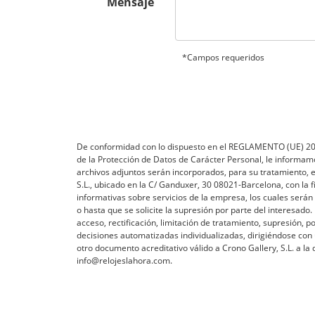
Mensaje
*Campos requeridos
De conformidad con lo dispuesto en el REGLAMENTO (UE) 
de la Protección de Datos de Carácter Personal, le informamo
archivos adjuntos serán incorporados, para su tratamiento, en
S.L., ubicado en la C/ Ganduxer, 30 08021-Barcelona, con la 
informativas sobre servicios de la empresa, los cuales serán
o hasta que se solicite la supresión por parte del interesado
acceso, rectificación, limitación de tratamiento, supresión, p
decisiones automatizadas individualizadas, dirigiéndose con u
otro documento acreditativo válido a Crono Gallery, S.L. a la 
info@relojeslahora.com.