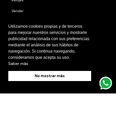
Relojes
Vender
Números serie
Utilizamos cookies propias y de terceros
para mejorar nuestros servicios y mostrarle
Otras localidades
publicidad relacionada con sus preferencias
Contacto
mediante el análisis de sus hábitos de
navegación. Si continua navegando,
Blog
consideramos que acepta su uso.
Saber más
No mostrar más
Política de Cookies
Aviso Legal