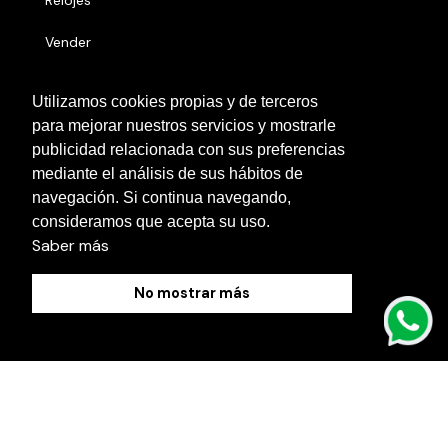
Relojes
Vender
Números serie
Utilizamos cookies propias y de terceros
para mejorar nuestros servicios y mostrarle
Otras localidades
publicidad relacionada con sus preferencias
Contacto
mediante el análisis de sus hábitos de
navegación. Si continua navegando,
Blog
consideramos que acepta su uso.
Saber más
No mostrar más
Política de Cookies
Aviso Legal