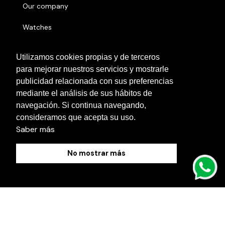
Our company
Watches
Sell
Utilizamos cookies propias y de terceros
para mejorar nuestros servicios y mostrarle
Serial number
publicidad relacionada con sus preferencias
Other cities
mediante el análisis de sus hábitos de
navegación. Si continua navegando,
Contact us
consideramos que acepta su uso.
Saber más
No mostrar más
Cookies Policy
Legal Notice