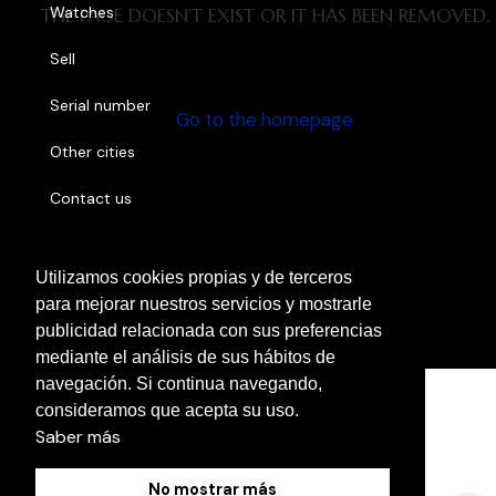
Watches
THE PAGE DOESN'T EXIST OR IT HAS BEEN REMOVED.
Sell
Serial number
Go to the homepage
Other cities
Contact us
Utilizamos cookies propias y de terceros
Cookies Policy
para mejorar nuestros servicios y mostrarle
Legal Notice
publicidad relacionada con sus preferencias
Privacy Policy
mediante el análisis de sus hábitos de
navegación. Si continua navegando,
consideramos que acepta su uso.
Saber más
No mostrar más