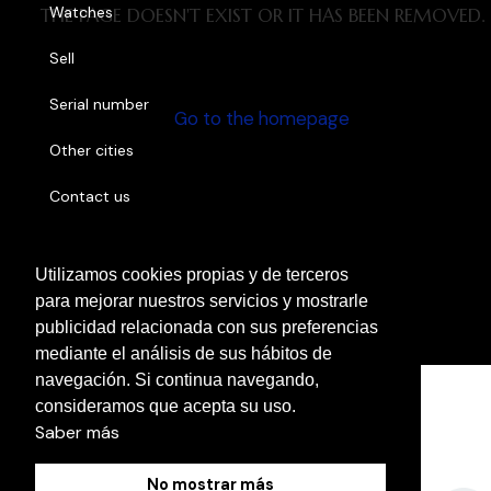
Watches
THE PAGE DOESN'T EXIST OR IT HAS BEEN REMOVED.
Sell
Serial number
Go to the homepage
Other cities
Contact us
Utilizamos cookies propias y de terceros
Cookies Policy
para mejorar nuestros servicios y mostrarle
Legal Notice
publicidad relacionada con sus preferencias
Privacy Policy
mediante el análisis de sus hábitos de
navegación. Si continua navegando,
consideramos que acepta su uso.
Saber más
No mostrar más