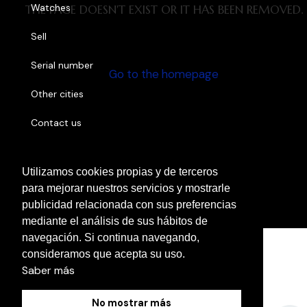
Watches
THE PAGE DOESN'T EXIST OR IT HAS BEEN REMOVED.
Sell
Serial number
Go to the homepage
Other cities
Contact us
Utilizamos cookies propias y de terceros
Cookies Policy
para mejorar nuestros servicios y mostrarle
Legal Notice
publicidad relacionada con sus preferencias
Privacy Policy
mediante el análisis de sus hábitos de
navegación. Si continua navegando,
consideramos que acepta su uso.
Saber más
No mostrar más