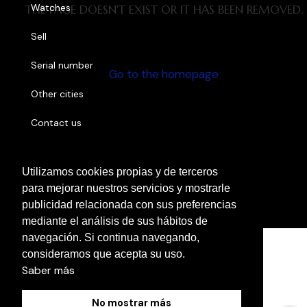
Watches
THE PAGE DOESN'T EXIST OR IT HAS BEEN REMOVED.
Sell
Serial number
Go to the homepage
Other cities
Contact us
Utilizamos cookies propias y de terceros
Cookies Policy
para mejorar nuestros servicios y mostrarle
Legal Notice
publicidad relacionada con sus preferencias
Privacy Policy
mediante el análisis de sus hábitos de
navegación. Si continua navegando,
consideramos que acepta su uso.
Saber más
No mostrar más