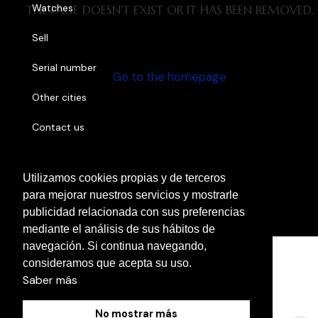
Watches
THE PAGE DOESN'T EXIST OR IT HAS BEEN REMOVED.
Sell
Serial number
Go to the homepage
Other cities
Contact us
Utilizamos cookies propias y de terceros
Cookies Policy
para mejorar nuestros servicios y mostrarle
Legal Notice
publicidad relacionada con sus preferencias
Privacy Policy
mediante el análisis de sus hábitos de
navegación. Si continua navegando,
consideramos que acepta su uso.
Saber más
No mostrar más