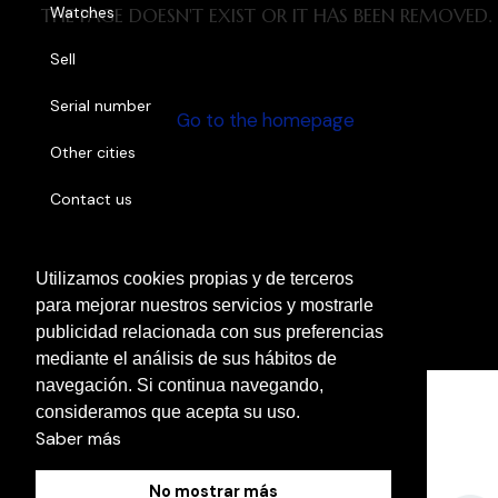
Watches
THE PAGE DOESN'T EXIST OR IT HAS BEEN REMOVED.
Sell
Serial number
Go to the homepage
Other cities
Contact us
Utilizamos cookies propias y de terceros
Cookies Policy
para mejorar nuestros servicios y mostrarle
Legal Notice
publicidad relacionada con sus preferencias
Privacy Policy
mediante el análisis de sus hábitos de
navegación. Si continua navegando,
consideramos que acepta su uso.
Saber más
No mostrar más